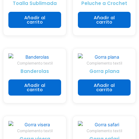
i
e
Toalla Sublimada
Peluche a Crochet
n
y
d
s
Añadir al
Añadir al
carrito
carrito
a
o
n
b
d
r
o
e
l
t
a
o
Complemento textil
Complemento textil
m
d
Banderolas
Gorra plana
e
o
j
a
Añadir al
Añadir al
carrito
carrito
o
y
r
u
a
d
t
a
e
n
n
a
Complemento textil
Complemento textil
c
l
Gorra visera
Gorra safari