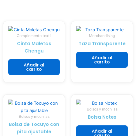
l
l
b
e
i
l
s
d
e
,
a
s
t
d
h
Complemento textil
Merchandising
e
y
e
Cinta Maletas
Taza Transparente
n
a
c
Chengu
e
c
h
Añadir al
m
c
o
carrito
Añadir al
o
e
s
carrito
s
s
a
t
i
b
o
b
a
d
i
s
o
l
e
Bolsos y mochilas
l
i
d
Bolsa Notex
Bolsos y mochilas
o
d
e
Bolsa de Tocuyo con
q
a
m
Añadir al
pita ajustable
u
d
a
carrito