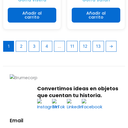
i
m
ó
e
Añadir al
Añadir al
n
carrito
carrito
d
.
i
o
a
¡Contáctanos!
m
1
2
3
4
…
11
12
13
→
b
i
e
n
t
e
Convertimos ideas en objetos
.
que cuentan tu historia.
Conocer
más
Email