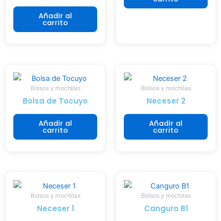
e
,
t
Añadir al
n
p
e
carrito
e
e
r
c
n
i
e
s
a
s
a
l
i
n
e
t
d
Bolsos y mochilas
Bolsos y mochilas
s
a
o
Bolsa de Tocuyo
Neceser 2
n
s
s
a
Añadir al
Añadir al
p
i
t
carrito
carrito
a
e
u
r
m
r
a
p
a
r
r
l
e
e
e
n
e
Bolsos y mochilas
Bolsos y mochilas
s
o
n
Neceser 1
Canguro B1
q
v
n