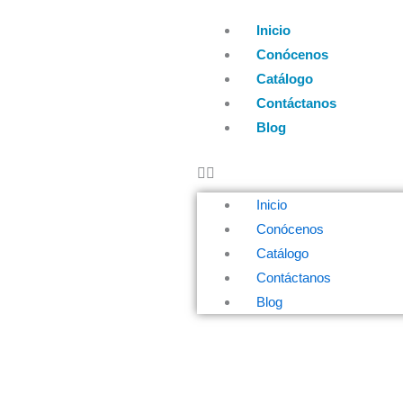
Ir
Inicio
al
Conócenos
contenido
Catálogo
Contáctanos
Blog
Inicio
Conócenos
Catálogo
Contáctanos
Blog
Soluciones que añaden 
Contamos con productos en tendencia de la mejor