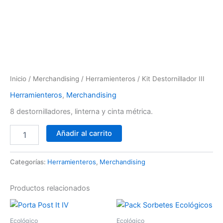
Ir
al
contenido
Kit
Destornillador
III
Inicio
/
Merchandising
/
Herramienteros
/ Kit Destornillador III
cantidad
Herramienteros
,
Merchandising
8 destornilladores, linterna y cinta métrica.
Añadir al carrito
Categorías:
Herramienteros
,
Merchandising
Productos relacionados
Ecológico
Ecológico