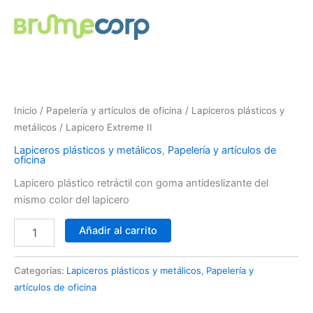
Ir
al
contenido
Lapicero
Extreme
II
Inicio
/
Papelería y artículos de oficina
/
Lapiceros plásticos y
cantidad
metálicos
/ Lapicero Extreme II
Lapiceros plásticos y metálicos
,
Papelería y artículos de
oficina
Lapicero plástico retráctil con goma antideslizante del
mismo color del lapicero
Añadir al carrito
Categorías:
Lapiceros plásticos y metálicos
,
Papelería y
artículos de oficina