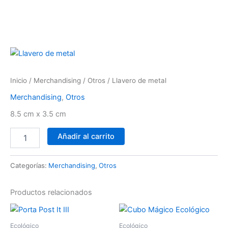
Ir
al
contenido
Llavero
de
metal
Inicio
/
Merchandising
/
Otros
/ Llavero de metal
cantidad
Merchandising
,
Otros
8.5 cm x 3.5 cm
Añadir al carrito
Categorías:
Merchandising
,
Otros
Productos relacionados
Ecológico
Ecológico