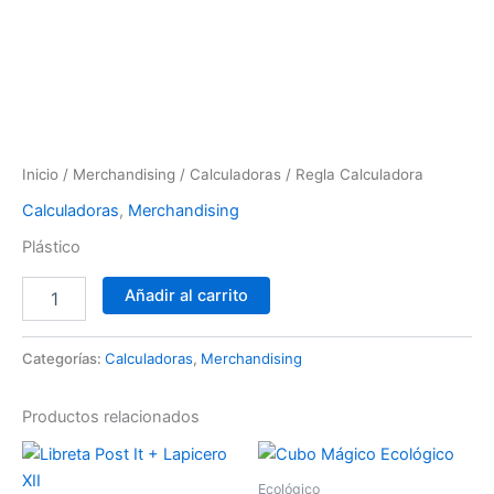
Ir
al
contenido
Regla
Calculadora
cantidad
Inicio
/
Merchandising
/
Calculadoras
/ Regla Calculadora
Calculadoras
,
Merchandising
Plástico
Añadir al carrito
Categorías:
Calculadoras
,
Merchandising
Productos relacionados
Ecológico